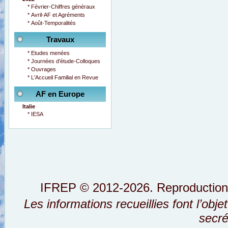
*
Février-Chiffres généraux
*
Avril-AF et Agréments
*
Août-Temporalités
Travaux
*
Etudes menées
*
Journées d’étude-Colloques
*
Ouvrages
*
L'Accueil Familial en Revue
AF en Europe
Italie
*
IESA
IFREP © 2012-2026. Reproductions i
Les informations recueillies font l’obj
secré