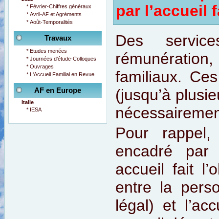
par l’accueil f
*
Février-Chiffres généraux
*
Avril-AF et Agréments
*
Août-Temporalités
Des service
Travaux
*
Etudes menées
rémunération, 
*
Journées d’étude-Colloques
*
Ouvrages
familiaux. Ce
*
L'Accueil Familial en Revue
AF en Europe
(jusqu’à plusie
Italie
nécessairement
*
IESA
Pour rappel, 
encadré par 
accueil fait l
entre la pers
légal) et l’ac