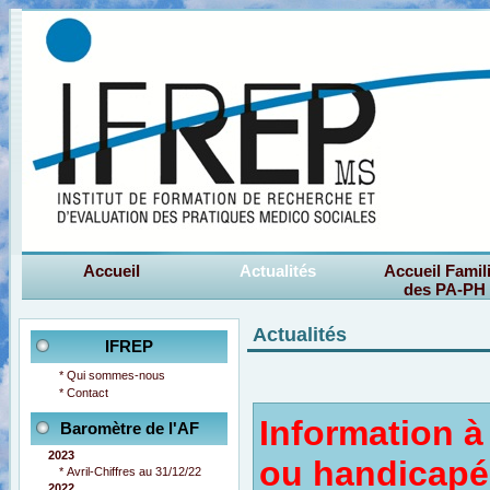
Accueil
Actualités
Accueil Famil
des PA-PH
Actualités
IFREP
*
Qui sommes-nous
*
Contact
Information à
Baromètre de l'AF
2023
ou handicapée
*
Avril-Chiffres au 31/12/22
2022