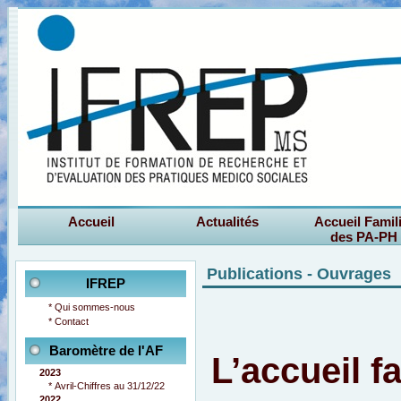
Accueil
Actualités
Accueil Famil
des PA-PH
Publications - Ouvrages
IFREP
*
Qui sommes-nous
*
Contact
Baromètre de l'AF
L’accueil f
2023
*
Avril-Chiffres au 31/12/22
2022