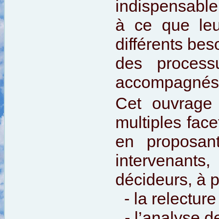
indispensable
à ce que leu
différents bes
des processu
accompagnés
Cet ouvrage 
multiples face
en proposan
intervenants
décideurs, à pa
- la relecture 
- l’analyse d