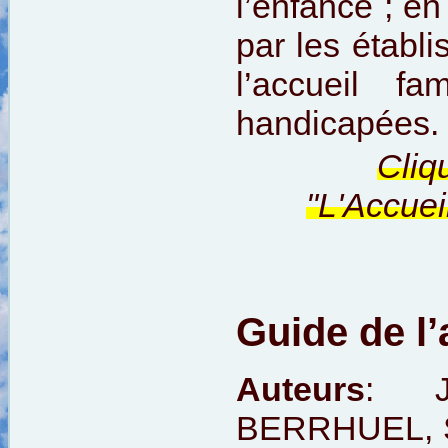
l’enfance ; en
par les établi
l’accueil f
handicapées.
Cliq
"L'Accuei
Guide de l’
Auteurs
: J
BERRHUEL, S