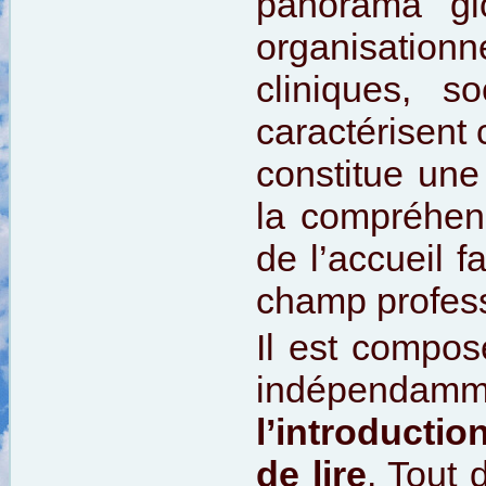
panorama gl
organisation
cliniques, s
caractérisent 
constitue une
la compréhens
de l’accueil f
champ profess
Il est compos
indépendam
l’introduct
de lire
. Tout 