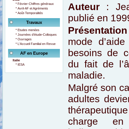
Auteur
: Je
*
Février-Chiffres généraux
*
Avril-AF et Agréments
*
Août-Temporalités
publié en 199
Travaux
Présentation
*
Etudes menées
*
Journées d’étude-Colloques
mode d’aide 
*
Ouvrages
*
L'Accueil Familial en Revue
besoins de c
AF en Europe
du fait de l
Italie
*
IESA
maladie.
Malgré son car
adultes devie
thérapeutique 
charge en 