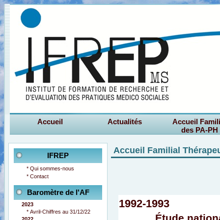
Accueil
Actualités
Accueil Famil
des PA-PH
Accueil Familial Thérap
IFREP
*
Qui sommes-nous
*
Contact
Baromètre de l'AF
1992-1993
2023
*
Avril-Chiffres au 31/12/22
Étude nationa
2022