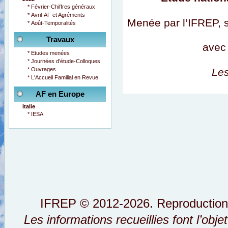
*
Février-Chiffres généraux
*
Avril-AF et Agréments
Menée par l’IFREP, s
*
Août-Temporalités
Travaux
avec 
*
Etudes menées
*
Journées d’étude-Colloques
*
Ouvrages
Le
*
L'Accueil Familial en Revue
AF en Europe
Italie
*
IESA
IFREP © 2012-2026. Reproductions i
Les informations recueillies font l’obj