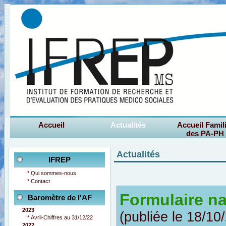
Accueil
Actualités
Accueil Famil
des PA-PH
Actualités
IFREP
*
Qui sommes-nous
*
Contact
Formulaire n
Baromètre de l'AF
2023
(publiée le 18/1
*
Avril-Chiffres au 31/12/22
2022