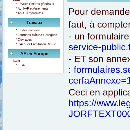
*
Février-Chiffres généraux
Pour demander 
*
Avril-AF et Agréments
*
Août-Temporalités
faut, à compte
Travaux
*
Etudes menées
- un formulaire
*
Journées d’étude-Colloques
*
Ouvrages
service-public.
*
L'Accueil Familial en Revue
AF en Europe
- ET son anne
Italie
*
IESA
:
formulaires.
s
cerfaAnnexe=
Ceci en applica
https://www.le
JORFTEXT000